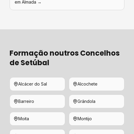
em
Almada
→
Formação
noutros Concelhos
de
Setúbal
Alcácer do Sal
Alcochete
Barreiro
Grândola
Moita
Montijo