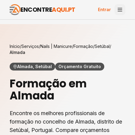
ENCONTRE
AQUI.PT
Entrar
Início
/
Serviços
/
Nails | Manicure
/
Formação
/
Setúbal
/
Almada
Almada, Setúbal
Orçamento Gratuito
Formação
em
Almada
Encontre os melhores profissionais de
formação
no concelho de
Almada
, distrito de
Setúbal
, Portugal. Compare orçamentos