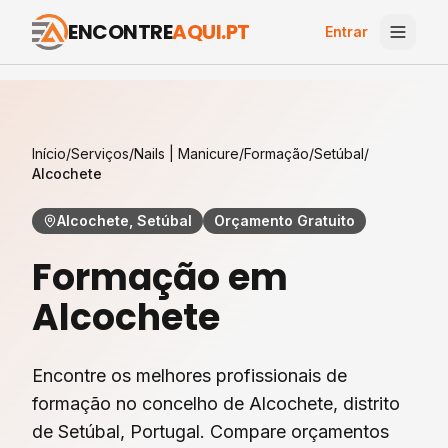
ENCONTRE
AQUI.PT
Entrar
Início
/
Serviços
/
Nails | Manicure
/
Formação
/
Setúbal
/
Alcochete
Alcochete, Setúbal
Orçamento Gratuito
Formação
em
Alcochete
Encontre os melhores profissionais de
formação
no concelho de
Alcochete
, distrito
de
Setúbal
, Portugal. Compare orçamentos