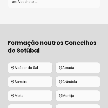
em
Alcochete
→
Formação
noutros Concelhos
de
Setúbal
Alcácer do Sal
Almada
Barreiro
Grândola
Moita
Montijo