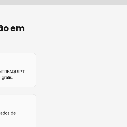
ão
em
CONTREAQUI.PT
 grátis.
icados de