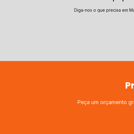
Diga-nos o que precisa em M
P
Peça um orçamento gra