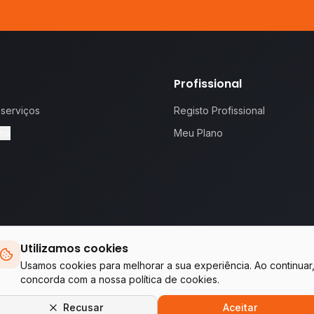
Profissional
 serviços
Registo Profissional
na
Meu Plano
Utilizamos cookies
 proposta.
Te
Usamos cookies para melhorar a sua experiência. Ao continuar
concorda com a nossa política de cookies.
Empresas do grupo WA Tecnologia & Serviços
Recusar
Aceitar