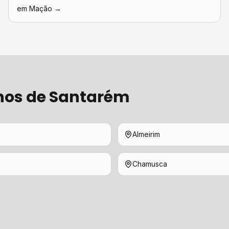
em
Mação
→
hos de
Santarém
Almeirim
Chamusca