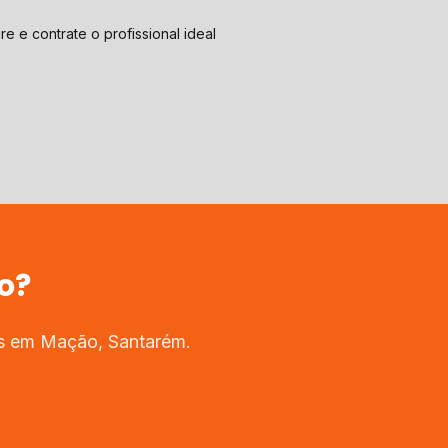
e e contrate o profissional ideal
o
?
os em
Mação
,
Santarém
.