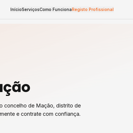
Início
Serviços
Como Funciona
Registo Profissional
ação
o concelho de
Mação
, distrito de
amente e contrate com confiança.