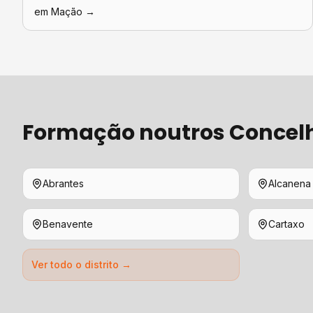
em
Mação
→
Formação
noutros Concel
Abrantes
Alcanena
Benavente
Cartaxo
Ver todo o distrito →