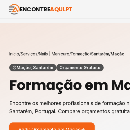
ENCONTRE
AQUI.PT
Início
/
Serviços
/
Nails | Manicure
/
Formação
/
Santarém
/
Mação
Mação, Santarém
Orçamento Gratuito
Formação
em
M
Encontre os melhores profissionais de
formação
n
Santarém
, Portugal. Compare orçamentos gratuit
Pedir Orçamento em
Mação