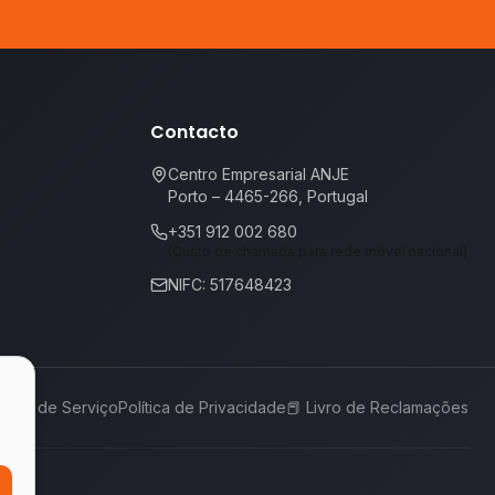
Contacto
Centro Empresarial ANJE
Porto – 4465-266, Portugal
+351 912 002 680
(Custo de chamada para rede móvel nacional)
NIFC: 517648423
rmos de Serviço
Política de Privacidade
📕
Livro de Reclamações
,