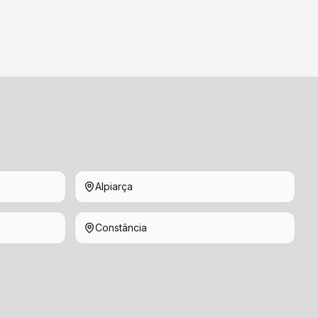
Alpiarça
Constância