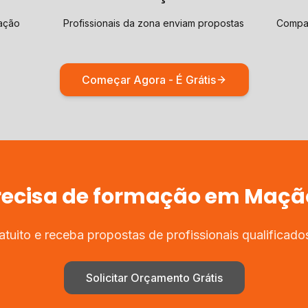
ação
Profissionais da zona enviam propostas
Compar
Começar Agora - É Grátis
recisa de
formação
em
Maçã
tuito e receba propostas de profissionais qualificad
Solicitar Orçamento Grátis