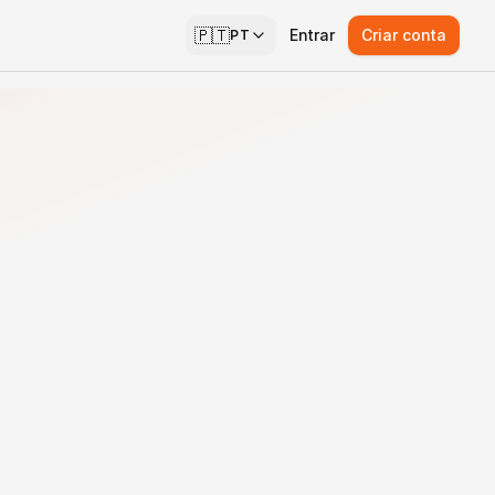
🇵🇹
Entrar
Criar conta
PT