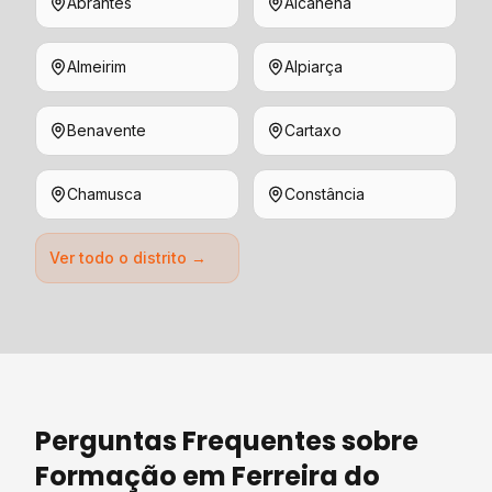
Abrantes
Alcanena
Almeirim
Alpiarça
Benavente
Cartaxo
Chamusca
Constância
Ver todo o distrito →
Perguntas Frequentes sobre
Formação
em
Ferreira do