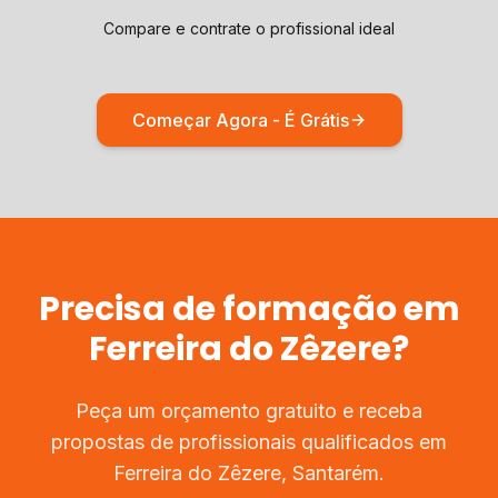
Compare e contrate o profissional ideal
Começar Agora - É Grátis
Precisa de
formação
em
Ferreira do Zêzere
?
Peça um orçamento gratuito e receba
propostas de profissionais qualificados em
Ferreira do Zêzere
,
Santarém
.