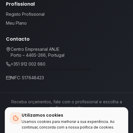
Profissional
Registo Profissional
Meu Plano
Contacto
Centro Empresarial ANJE
Porto – 4465-266, Portugal
+351 912 002 680
(Custo de chamada para rede móvel nacional)
NIFC: 517648423
Receba orçamentos, fale com o profissional e escolha a
melhor proposta.
Utilizamos cookies
Termos de Serviço
Política de Privacidade
📕
Livro de Reclamações
Usamos cookies para melhorar a sua experiência. Ao
continuar, concorda com a nossa política de cookies.