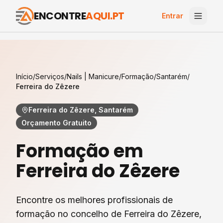
ENCONTRE
AQUI.PT
Entrar
Início
/
Serviços
/
Nails | Manicure
/
Formação
/
Santarém
/
Ferreira do Zêzere
Ferreira do Zêzere, Santarém
Orçamento Gratuito
Formação
em
Ferreira do Zêzere
Encontre os melhores profissionais de
formação
no concelho de
Ferreira do Zêzere
,