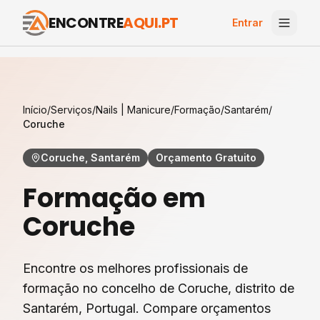
ENCONTRE
AQUI.PT
Entrar
Início
/
Serviços
/
Nails | Manicure
/
Formação
/
Santarém
/
Coruche
Coruche, Santarém
Orçamento Gratuito
Formação
em
Coruche
Encontre os melhores profissionais de
formação
no concelho de
Coruche
, distrito de
Santarém
, Portugal. Compare orçamentos