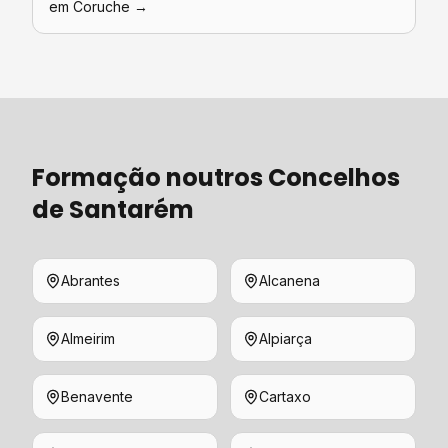
em
Coruche
→
Formação
noutros Concelhos
de
Santarém
Abrantes
Alcanena
Almeirim
Alpiarça
Benavente
Cartaxo