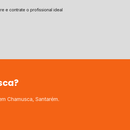
e e contrate o profissional ideal
sca
?
 em
Chamusca
,
Santarém
.