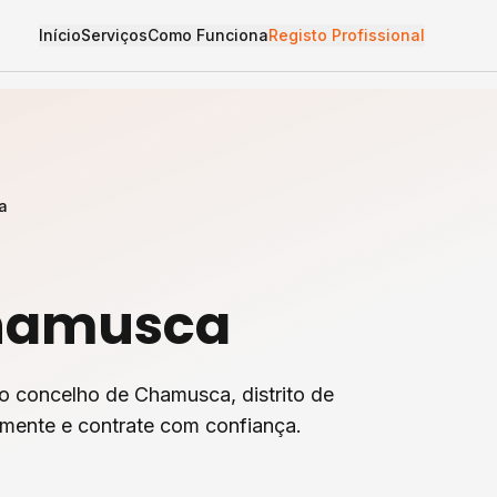
Início
Serviços
Como Funciona
Registo Profissional
a
hamusca
o concelho de
Chamusca
, distrito de
amente e contrate com confiança.