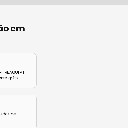
ão
em
CONTREAQUI.PT
ente grátis.
icados de