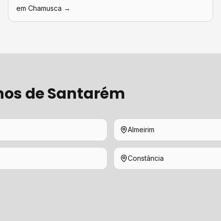
em
Chamusca
→
hos de
Santarém
Almeirim
Constância