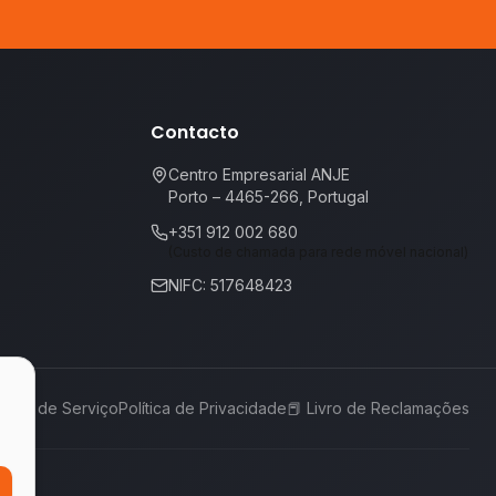
Contacto
Centro Empresarial ANJE
Porto – 4465-266, Portugal
+351 912 002 680
(Custo de chamada para rede móvel nacional)
NIFC: 517648423
rmos de Serviço
Política de Privacidade
📕
Livro de Reclamações
,