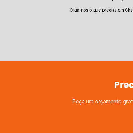
Diga-nos o que precisa em Ch
Pre
Peça um orçamento gratu