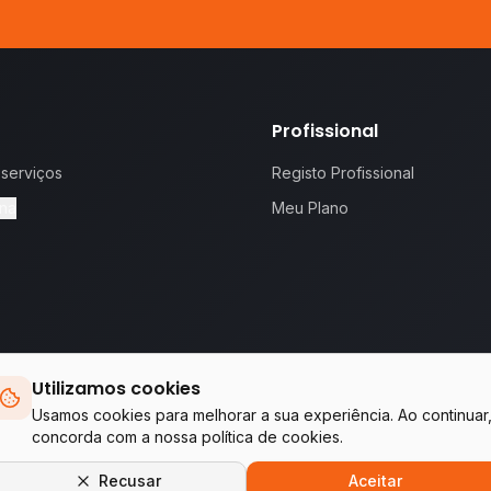
Profissional
 serviços
Registo Profissional
na
Meu Plano
Utilizamos cookies
 proposta.
Te
Usamos cookies para melhorar a sua experiência. Ao continuar
concorda com a nossa política de cookies.
Empresas do grupo WA Tecnologia & Serviços
Recusar
Aceitar