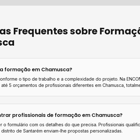
as Frequentes sobre
Formaç
sca
ta
formação
em
Chamusca
?
conforme o tipo de trabalho e a complexidade do projeto. Na EN
até 5 orçamentos de profissionais diferentes em
Chamusca
, totalm
rar profissionais de
formação
em
Chamusca
?
 o formulário com os detalhes do que precisa. Profissionais qualif
distrito de
Santarém
enviam-lhe propostas personalizadas.