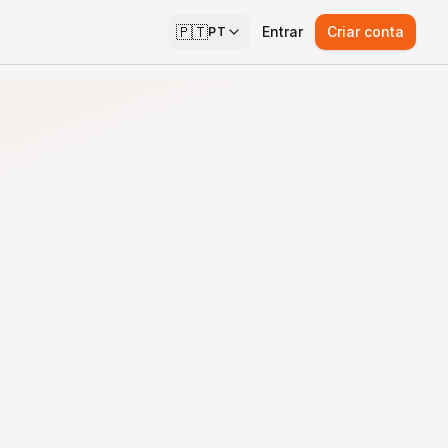
🇵🇹
Entrar
Criar conta
PT