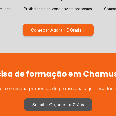
amusca
Profissionais da zona enviam propostas
Compar
Começar Agora - É Grátis
cisa de
formação
em
Chamu
ito e receba propostas de profissionais qualificados
Solicitar Orçamento Grátis