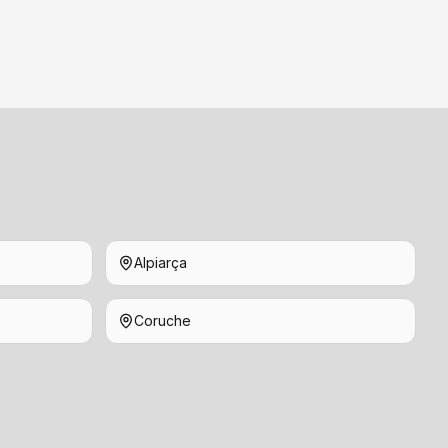
Alpiarça
Coruche