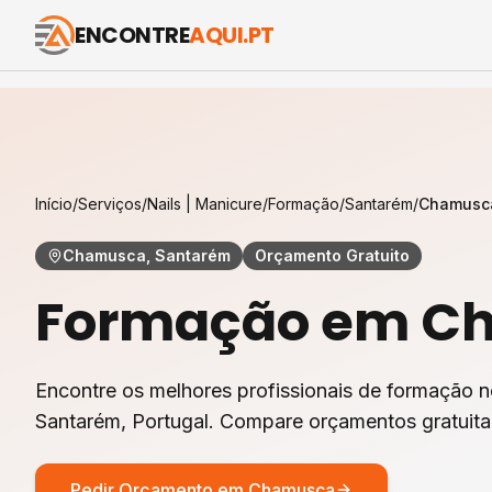
ENCONTRE
AQUI.PT
Início
/
Serviços
/
Nails | Manicure
/
Formação
/
Santarém
/
Chamusc
Chamusca, Santarém
Orçamento Gratuito
Formação
em
C
Encontre os melhores profissionais de
formação
n
Santarém
, Portugal. Compare orçamentos gratuit
Pedir Orçamento em
Chamusca