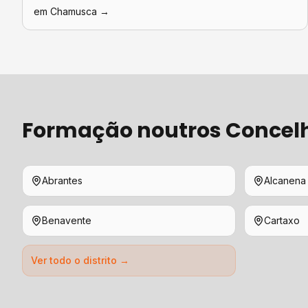
em
Chamusca
→
Formação
noutros Concel
Abrantes
Alcanena
Benavente
Cartaxo
Ver todo o distrito →