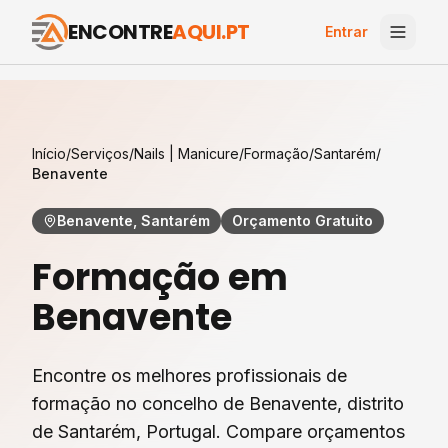
ENCONTRE
AQUI.PT
Entrar
Início
/
Serviços
/
Nails | Manicure
/
Formação
/
Santarém
/
Benavente
Benavente, Santarém
Orçamento Gratuito
Formação
em
Benavente
Encontre os melhores profissionais de
formação
no concelho de
Benavente
, distrito
de
Santarém
, Portugal. Compare orçamentos