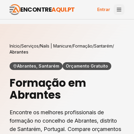
ENCONTRE
AQUI.PT
Entrar
Início
/
Serviços
/
Nails | Manicure
/
Formação
/
Santarém
/
Abrantes
Abrantes, Santarém
Orçamento Gratuito
Formação
em
Abrantes
Encontre os melhores profissionais de
formação
no concelho de
Abrantes
, distrito
de
Santarém
, Portugal. Compare orçamentos