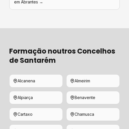
em
Abrantes
→
Formação
noutros Concelhos
de
Santarém
Alcanena
Almeirim
Alpiarça
Benavente
Cartaxo
Chamusca