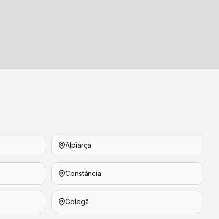
Alpiarça
Constância
Golegã