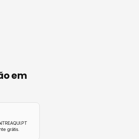
ão
em
CONTREAQUI.PT
nte grátis.