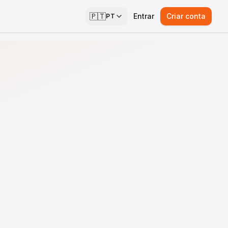
🇵🇹
Entrar
Criar conta
PT