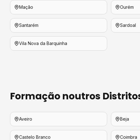
Mação
Ourém
Santarém
Sardoal
Vila Nova da Barquinha
Formação
noutros Distrito
Aveiro
Beja
Castelo Branco
Coimbra