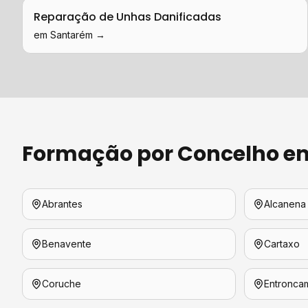
Reparação de Unhas Danificadas
em
Santarém
→
Formação
por Concelho 
Abrantes
Alcanena
Benavente
Cartaxo
Coruche
Entronca