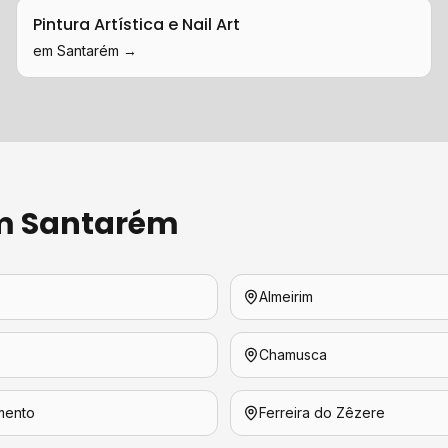
Pintura Artística e Nail Art
em
Santarém
→
em
Santarém
Almeirim
Chamusca
mento
Ferreira do Zêzere