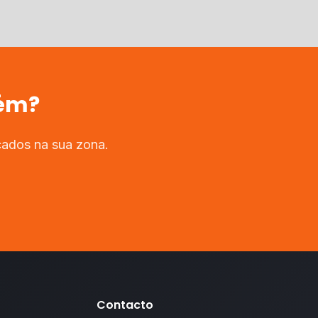
ém
?
cados na sua zona.
Contacto