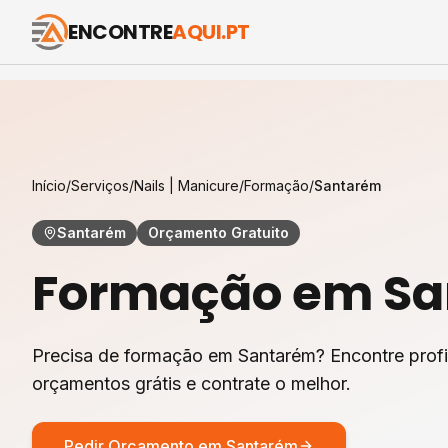
ENCONTRE
AQUI.PT
Início
/
Serviços
/
Nails | Manicure
/
Formação
/
Santarém
Santarém
Orçamento Gratuito
Formação
em
Sa
Precisa de formação em Santarém? Encontre profi
orçamentos grátis e contrate o melhor.
Pedir Orçamento em
Santarém