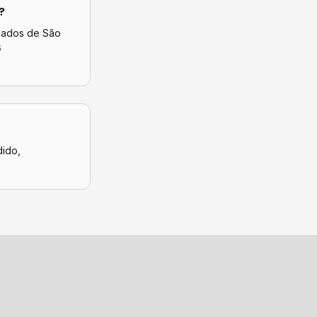
?
icados de
São
s
dido,