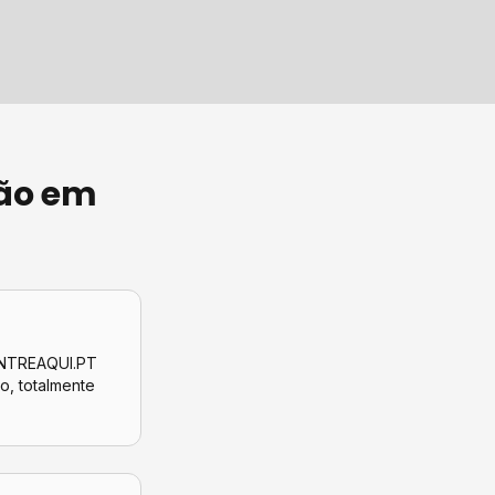
ão
em
CONTREAQUI.PT
co
, totalmente