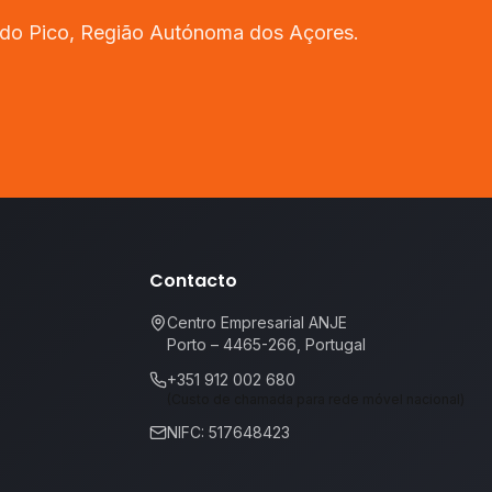
do Pico
,
Região Autónoma dos Açores
.
Contacto
Centro Empresarial ANJE
Porto – 4465-266, Portugal
+351 912 002 680
(Custo de chamada para rede móvel nacional)
NIFC: 517648423