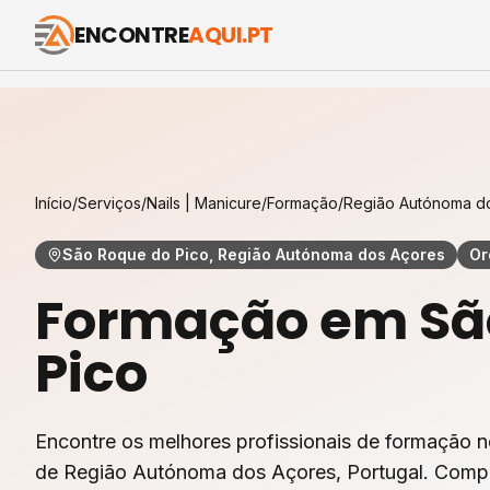
ENCONTRE
AQUI.PT
Início
/
Serviços
/
Nails | Manicure
/
Formação
/
Região Autónoma d
São Roque do Pico, Região Autónoma dos Açores
Or
Formação
em
Sã
Pico
Encontre os melhores profissionais de
formação
n
de
Região Autónoma dos Açores
, Portugal. Comp