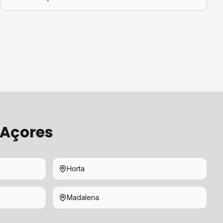
 Açores
Horta
Madalena