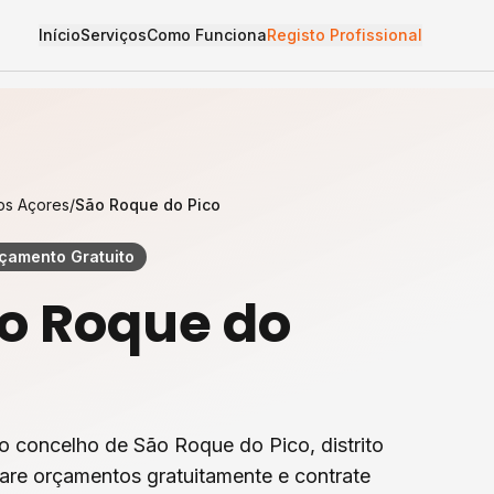
Início
Serviços
Como Funciona
Registo Profissional
os Açores
/
São Roque do Pico
çamento Gratuito
o Roque do
o concelho de
São Roque do Pico
, distrito
are orçamentos gratuitamente e contrate