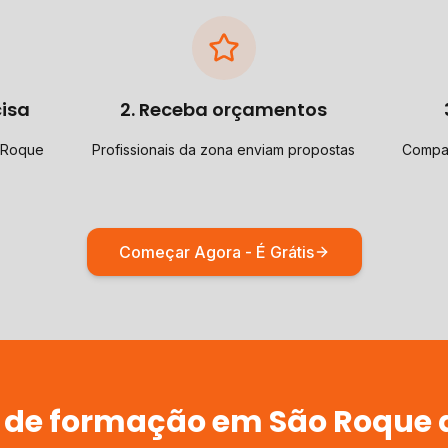
cisa
2. Receba orçamentos
 Roque
Profissionais da zona enviam propostas
Compar
Começar Agora - É Grátis
 de
formação
em
São Roque 