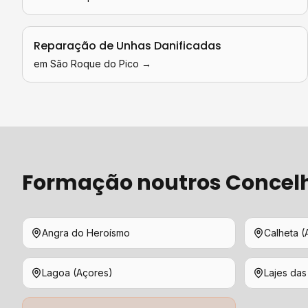
Reparação de Unhas Danificadas
em
São Roque do Pico
→
Formação
noutros Concel
Angra do Heroísmo
Calheta (
Lagoa (Açores)
Lajes das