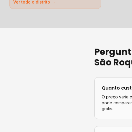
Ver todo o distrito →
Pergunt
São Roq
Quanto cus
O preço varia 
pode comparar 
grátis.