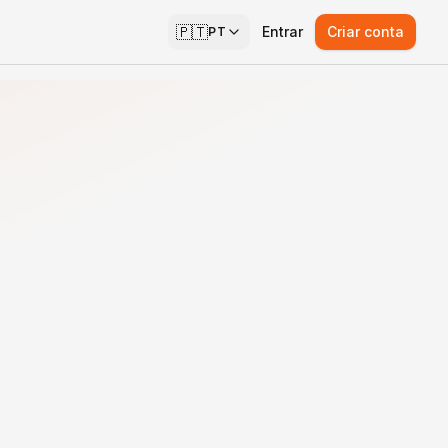
🇵🇹
Entrar
Criar conta
PT