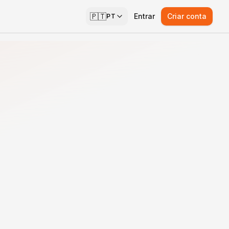
🇵🇹
Entrar
Criar conta
PT