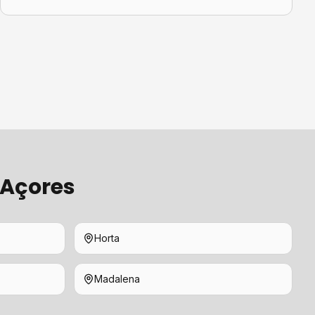
 Açores
Horta
Madalena