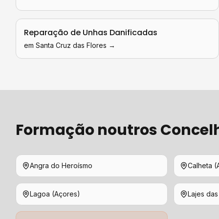
Reparação de Unhas Danificadas
em
Santa Cruz das Flores
→
Formação
noutros Concel
Angra do Heroísmo
Calheta (
Lagoa (Açores)
Lajes das