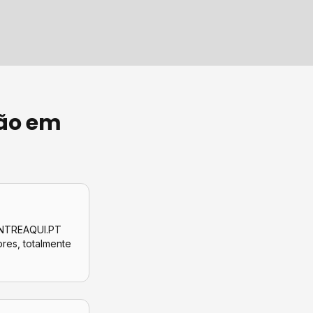
ão
em
CONTREAQUI.PT
ores
, totalmente