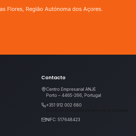
as Flores
,
Região Autónoma dos Açores
.
Contacto
Centro Empresarial ANJE
Porto – 4465-266, Portugal
+351 912 002 680
(Custo de chamada para rede móvel nacional)
NIFC: 517648423