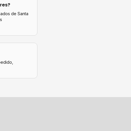
ores
?
icados de
Santa
s
pedido,