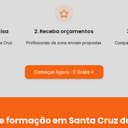
cisa
2. Receba orçamentos
a Cruz
Profissionais da zona enviam propostas
Compar
Começar Agora - É Grátis
de
formação
em
Santa Cruz d