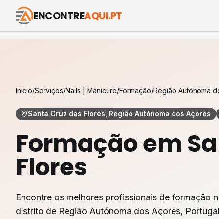
ENCONTRE
AQUI.PT
Início
/
Serviços
/
Nails | Manicure
/
Formação
/
Região Autónoma d
Santa Cruz das Flores, Região Autónoma dos Açores
Formação
em
Sa
Flores
Encontre os melhores profissionais de
formação
n
distrito de
Região Autónoma dos Açores
, Portuga