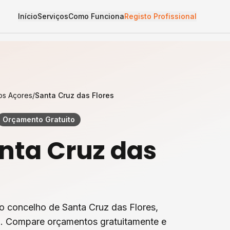
Início
Serviços
Como Funciona
Registo Profissional
os Açores
/
Santa Cruz das Flores
Orçamento Gratuito
nta Cruz das
o concelho de
Santa Cruz das Flores
,
l. Compare orçamentos gratuitamente e