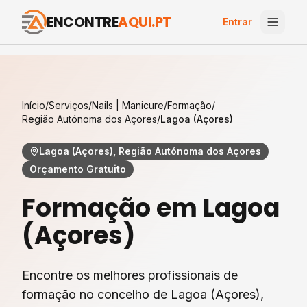
ENCONTRE
AQUI.PT
Entrar
Início
/
Serviços
/
Nails | Manicure
/
Formação
/
Região Autónoma dos Açores
/
Lagoa (Açores)
Lagoa (Açores), Região Autónoma dos Açores
Orçamento Gratuito
Formação
em
Lagoa
(Açores)
Encontre os melhores profissionais de
formação
no concelho de
Lagoa (Açores)
,