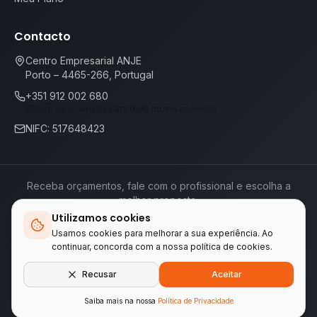
Contacto
Centro Empresarial ANJE
Porto – 4465-266, Portugal
+351 912 002 680
(Custo de chamada para rede móvel nacional)
NIFC: 517648423
Receba orçamentos, fale com o profissional e escolha a
melhor proposta.
Utilizamos cookies
Termos de Serviço
Política de Privacidade
📕
Livro de Reclamações
Usamos cookies para melhorar a sua experiência. Ao
continuar, concorda com a nossa política de cookies.
Empresas do grupo WA Tecnologia & Serviços
Recusar
Aceitar
LINKEIFY
•
ENCONTREAQUI.PT
Saiba mais na nossa
Política de Privacidade
© 2026 ENCONTREAQUI.PT.
Todos os direitos reservados
.