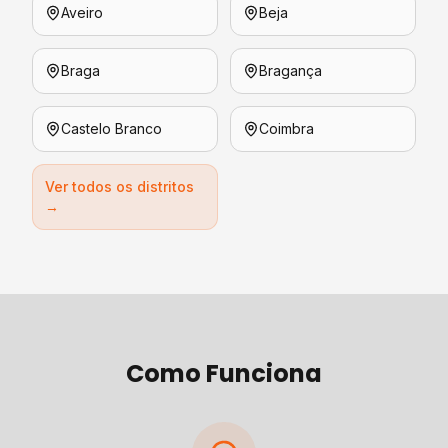
Aveiro
Beja
Braga
Bragança
Castelo Branco
Coimbra
Ver todos os distritos
→
Como Funciona