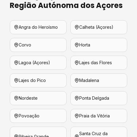
Região Autónoma dos Açores
Angra do Heroísmo
Calheta (Açores)
Corvo
Horta
Lagoa (Açores)
Lajes das Flores
Lajes do Pico
Madalena
Nordeste
Ponta Delgada
Povoação
Praia da Vitória
Santa Cruz da
Ribeira Grande