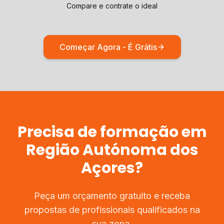
Compare e contrate o ideal
Começar Agora - É Grátis
Precisa de
formação
em
Região Autónoma dos
Açores
?
Peça um orçamento gratuito e receba
propostas de profissionais qualificados na
sua zona.