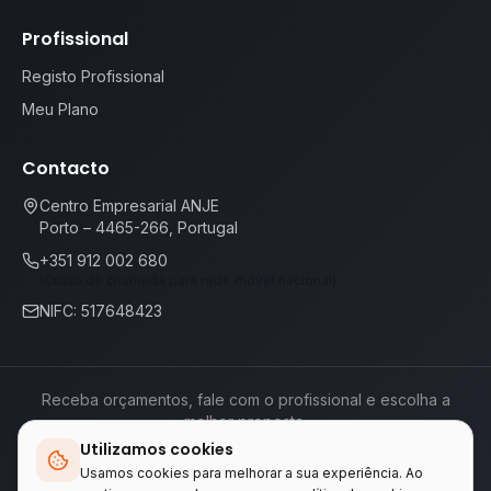
Profissional
Registo Profissional
Meu Plano
Contacto
Centro Empresarial ANJE
Porto – 4465-266, Portugal
+351 912 002 680
(Custo de chamada para rede móvel nacional)
NIFC: 517648423
Receba orçamentos, fale com o profissional e escolha a
melhor proposta.
Utilizamos cookies
Termos de Serviço
Política de Privacidade
📕
Livro de Reclamações
Usamos cookies para melhorar a sua experiência. Ao