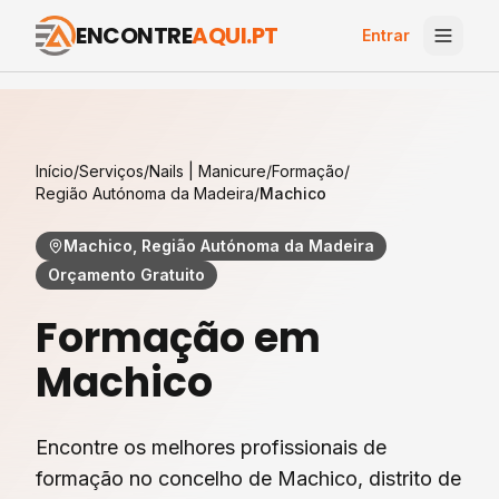
ENCONTRE
AQUI.PT
Entrar
Início
/
Serviços
/
Nails | Manicure
/
Formação
/
Região Autónoma da Madeira
/
Machico
Machico, Região Autónoma da Madeira
Orçamento Gratuito
Formação
em
Machico
Encontre os melhores profissionais de
formação
no concelho de
Machico
, distrito de