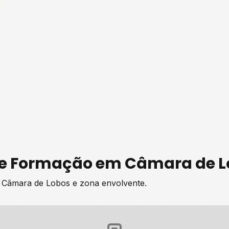
de
Formação
em
Câmara de L
e
Câmara de Lobos
e zona envolvente.