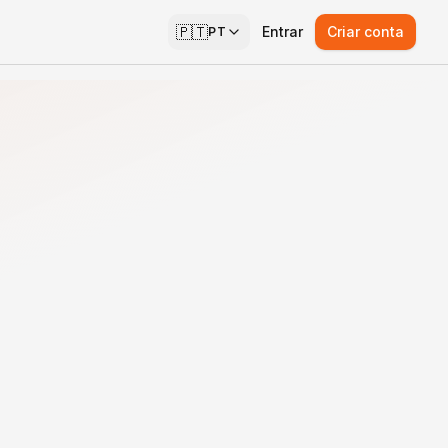
🇵🇹
Entrar
Criar conta
PT