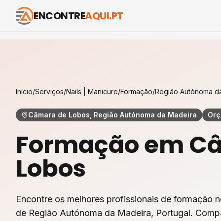
ENCONTRE
AQUI.PT
Início
/
Serviços
/
Nails | Manicure
/
Formação
/
Região Autónoma d
Câmara de Lobos, Região Autónoma da Madeira
Orç
Formação
em
Câ
Lobos
Encontre os melhores profissionais de
formação
n
de
Região Autónoma da Madeira
, Portugal. Comp