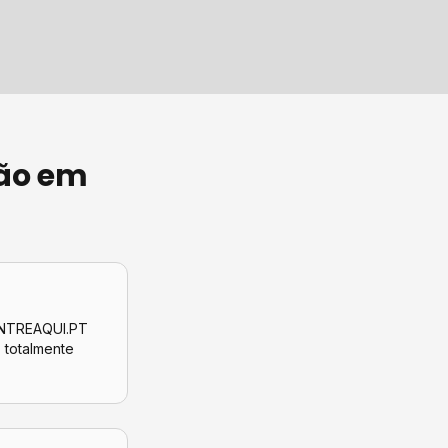
ão
em
CONTREAQUI.PT
, totalmente