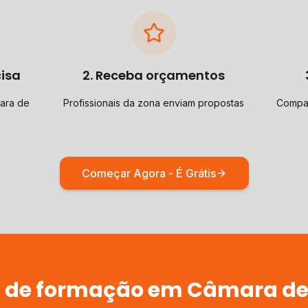
cisa
2. Receba orçamentos
ara de
Profissionais da zona enviam propostas
Compar
Começar Agora - É Grátis
a de
formação
em
Câmara de