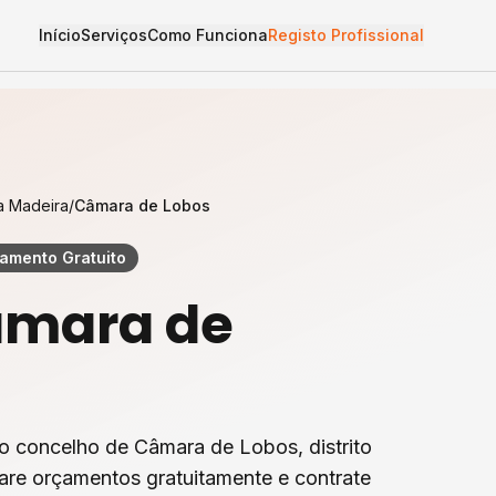
Início
Serviços
Como Funciona
Registo Profissional
a Madeira
/
Câmara de Lobos
amento Gratuito
mara de
o concelho de
Câmara de Lobos
, distrito
are orçamentos gratuitamente e contrate