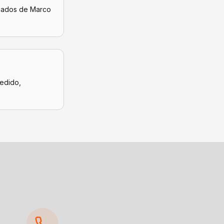
icados de
Marco
pedido,