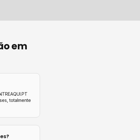
ão
em
CONTREAQUI.PT
ses
, totalmente
ses
?