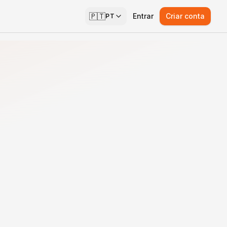
🇵🇹
Entrar
Criar conta
PT