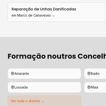
Reparação de Unhas Danificadas
em
Marco de Canaveses
→
Formação
noutros Concel
Amarante
Baião
Lousada
Maia
Ver todo o distrito →