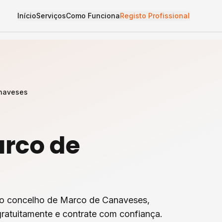
Início
Serviços
Como Funciona
Registo Profissional
naveses
rco de
o concelho de
Marco de Canaveses
,
ratuitamente e contrate com confiança.