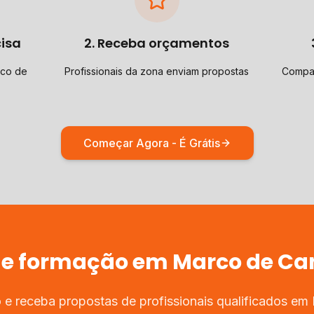
cisa
2. Receba orçamentos
rco de
Profissionais da zona enviam propostas
Compar
Começar Agora - É Grátis
de
formação
em
Marco de Ca
 e receba propostas de profissionais qualificados em