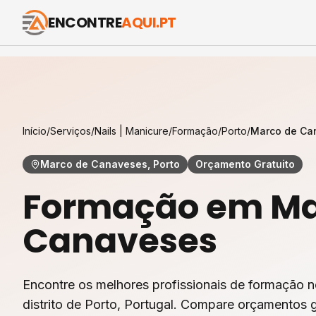
ENCONTRE
AQUI.PT
Início
/
Serviços
/
Nails | Manicure
/
Formação
/
Porto
/
Marco de Ca
Marco de Canaveses, Porto
Orçamento Gratuito
Formação
em
Ma
Canaveses
Encontre os melhores profissionais de
formação
n
distrito de
Porto
, Portugal. Compare orçamentos g