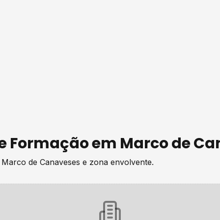
de
Formação
em
Marco de Ca
e
Marco de Canaveses
e zona envolvente.