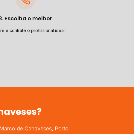
3. Escolha o melhor
e e contrate o profissional ideal
naveses
?
Marco de Canaveses
,
Porto
.