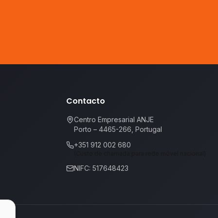
Contacto
Centro Empresarial ANJE
Porto – 4465-266, Portugal
+351 912 002 680
(Custo de chamada para rede móvel nacional)
NIFC: 517648423