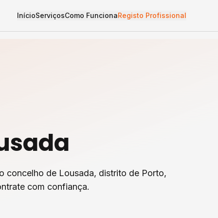
Início
Serviços
Como Funciona
Registo Profissional
usada
o concelho de
Lousada
, distrito de
Porto
,
ntrate com confiança.