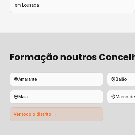
em
Lousada
→
Formação
noutros Concel
Amarante
Baião
Maia
Marco de
Ver todo o distrito →