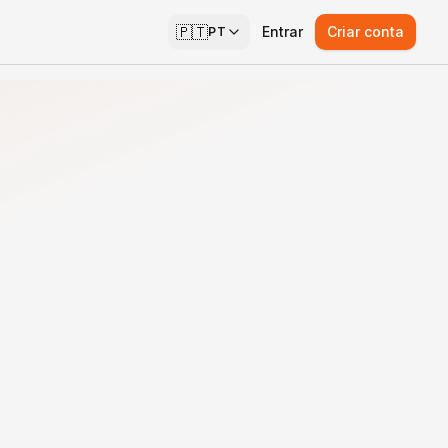
🇵🇹
Entrar
Criar conta
PT