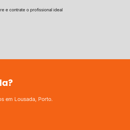
e e contrate o profissional ideal
da
?
dos em
Lousada
,
Porto
.