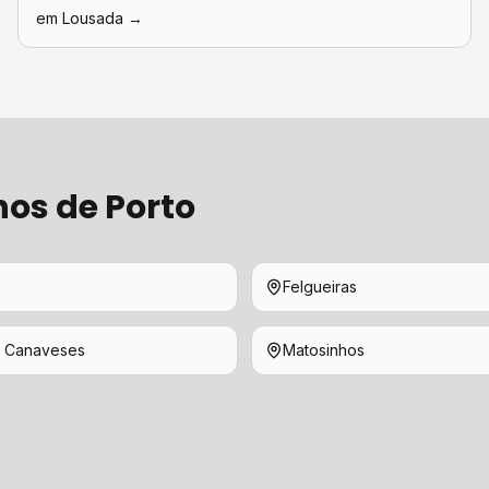
em
Lousada
→
hos de
Porto
Felgueiras
 Canaveses
Matosinhos