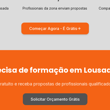
usada
Profissionais da zona enviam propostas
Compar
Começar Agora - É Grátis
ecisa de
formação
em
Lousa
atuito e receba propostas de profissionais qualifica
Solicitar Orçamento Grátis