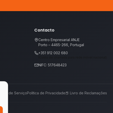
Contacto
Centro Empresarial ANJE
Porto – 4465-266, Portugal
+351 912 002 680
(Custo de chamada para rede móvel nacional)
NIFC: 517648423
rmos de Serviço
Política de Privacidade
📕
Livro de Reclamações
,