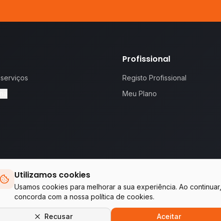
Profissional
 serviços
Registo Profissional
na
Meu Plano
Utilizamos cookies
 proposta.
Te
Usamos cookies para melhorar a sua experiência. Ao continuar
concorda com a nossa política de cookies.
Empresas do grupo WA Tecnologia & Serviços
Recusar
Aceitar