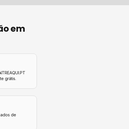
ão
em
CONTREAQUI.PT
te grátis.
icados de