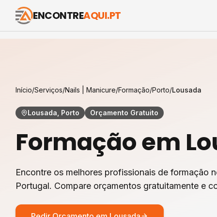
ENCONTRE
AQUI.PT
Início
/
Serviços
/
Nails | Manicure
/
Formação
/
Porto
/
Lousada
Lousada, Porto
Orçamento Gratuito
Formação
em
Lo
Encontre os melhores profissionais de
formação
n
Portugal. Compare orçamentos gratuitamente e co
Pedir Orçamento em
Lousada