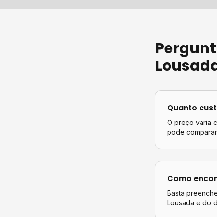
Pergunt
Lousad
Quanto cus
O preço varia 
pode comparar 
Como encont
Basta preencher
Lousada
e do d