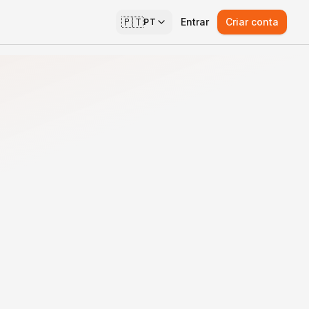
🇵🇹
Entrar
Criar conta
PT