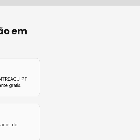
ão
em
CONTREAQUI.PT
ente grátis.
icados de