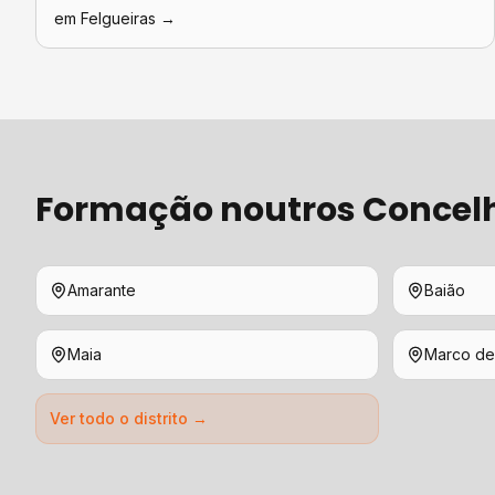
em
Felgueiras
→
Formação
noutros Concel
Amarante
Baião
Maia
Marco de
Ver todo o distrito →