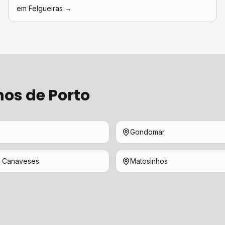
em
Felgueiras
→
hos de
Porto
Gondomar
 Canaveses
Matosinhos