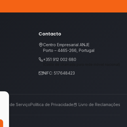
Contacto
Centro Empresarial ANJE
Porto – 4465-266, Portugal
+351 912 002 680
(Custo de chamada para rede móvel nacional)
NIFC: 517648423
rmos de Serviço
Política de Privacidade
📕
Livro de Reclamações
,