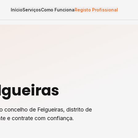
Início
Serviços
Como Funciona
Registo Profissional
lgueiras
o concelho de
Felgueiras
, distrito de
te e contrate com confiança.