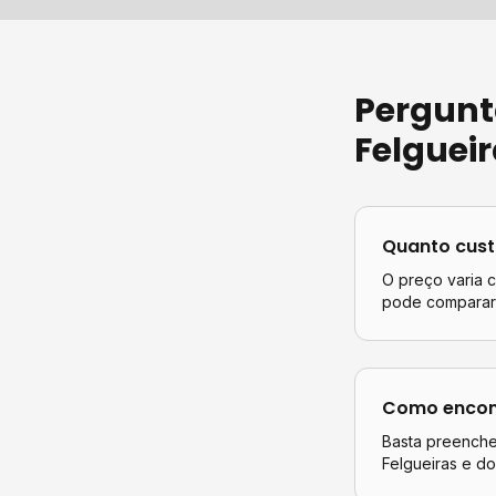
Pergunt
Felguei
Quanto cus
O preço varia 
pode comparar 
Como encont
Basta preencher
Felgueiras
e do 