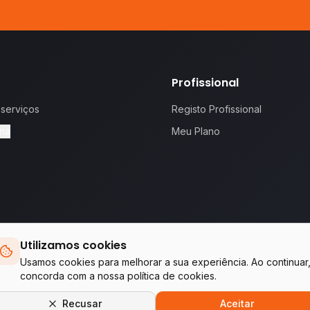
Profissional
 serviços
Registo Profissional
na
Meu Plano
Utilizamos cookies
 proposta.
Te
Usamos cookies para melhorar a sua experiência. Ao continuar
concorda com a nossa política de cookies.
Empresas do grupo WA Tecnologia & Serviços
Recusar
Aceitar