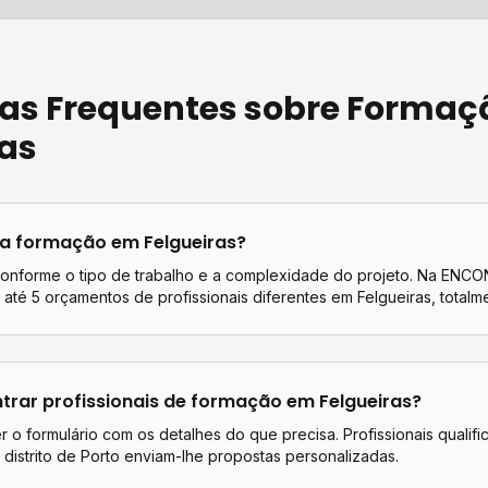
as Frequentes sobre
Formaç
ras
ta
formação
em
Felgueiras
?
conforme o tipo de trabalho e a complexidade do projeto. Na EN
até 5 orçamentos de profissionais diferentes em
Felgueiras
, totalm
rar profissionais de
formação
em
Felgueiras
?
 o formulário com os detalhes do que precisa. Profissionais qualif
distrito de
Porto
enviam-lhe propostas personalizadas.