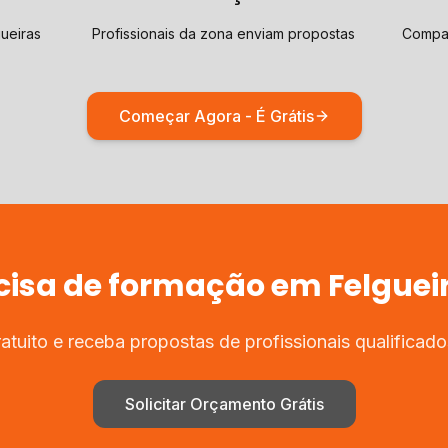
ueiras
Profissionais da zona enviam propostas
Compar
Começar Agora - É Grátis
cisa de
formação
em
Felguei
tuito e receba propostas de profissionais qualificad
Solicitar Orçamento Grátis