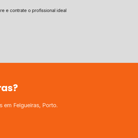
e e contrate o profissional ideal
ras
?
os em
Felgueiras
,
Porto
.