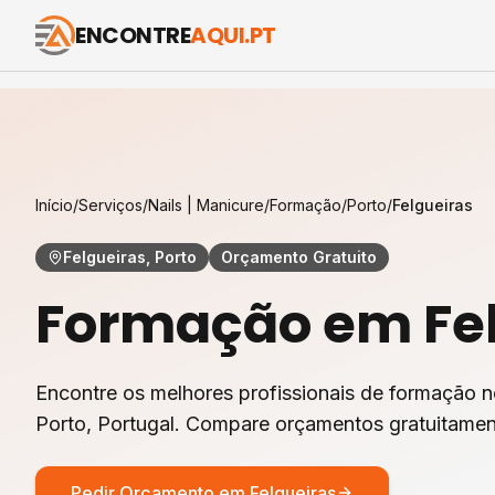
ENCONTRE
AQUI.PT
Início
/
Serviços
/
Nails | Manicure
/
Formação
/
Porto
/
Felgueiras
Felgueiras, Porto
Orçamento Gratuito
Formação
em
Fe
Encontre os melhores profissionais de
formação
n
Porto
, Portugal. Compare orçamentos gratuitamen
Pedir Orçamento em
Felgueiras