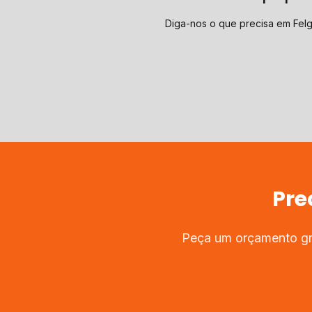
Diga-nos o que precisa em Felg
Pre
Peça um orçamento gra