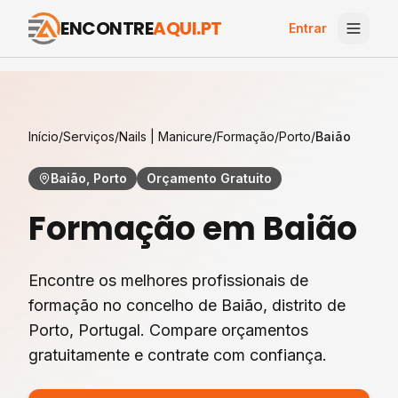
ENCONTRE
AQUI.PT
Entrar
Início
/
Serviços
/
Nails | Manicure
/
Formação
/
Porto
/
Baião
Baião, Porto
Orçamento Gratuito
Formação
em
Baião
Encontre os melhores profissionais de
formação
no concelho de
Baião
, distrito de
Porto
, Portugal. Compare orçamentos
gratuitamente e contrate com confiança.