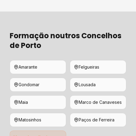
Formação
noutros Concelhos
de
Porto
Amarante
Felgueiras
Gondomar
Lousada
Maia
Marco de Canaveses
Matosinhos
Paços de Ferreira