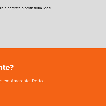
e e contrate o profissional ideal
nte
?
dos em
Amarante
,
Porto
.