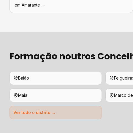
em
Amarante
→
Formação
noutros Concel
Baião
Felgueira
Maia
Marco de
Ver todo o distrito →