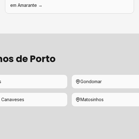
em
Amarante
→
hos de
Porto
s
Gondomar
 Canaveses
Matosinhos