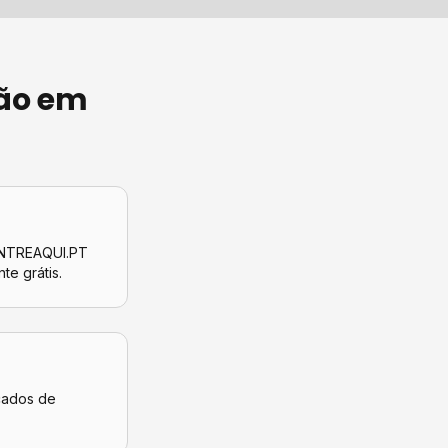
ão
em
CONTREAQUI.PT
nte grátis.
icados de