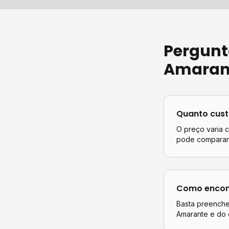
Pergunt
Amaran
Quanto cus
O preço varia 
pode comparar 
Como encont
Basta preencher
Amarante
e do d