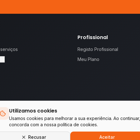
Profissional
 serviços
Registo Profissional
na
Meu Plano
Utilizamos cookies
 proposta.
Te
Usamos cookies para melhorar a sua experiência. Ao continuar
concorda com a nossa política de cookies.
Empresas do grupo WA Tecnologia & Serviços
Recusar
Aceitar