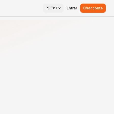
🇵🇹
Entrar
Criar conta
PT