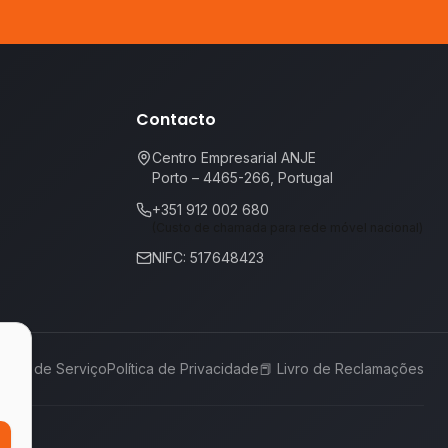
Contacto
Centro Empresarial ANJE
Porto – 4465-266, Portugal
+351 912 002 680
(Custo de chamada para rede móvel nacional)
NIFC: 517648423
rmos de Serviço
Política de Privacidade
📕
Livro de Reclamações
,