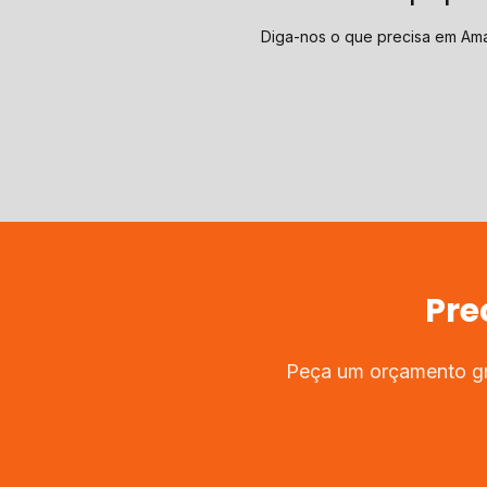
Diga-nos o que precisa em Am
Pre
Peça um orçamento gra