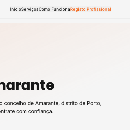
Início
Serviços
Como Funciona
Registo Profissional
arante
o concelho de
Amarante
, distrito de
Porto
,
ntrate com confiança.