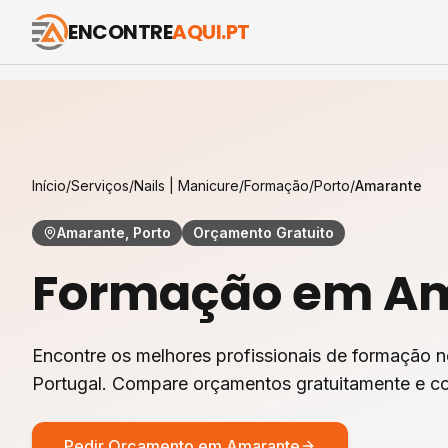
ENCONTRE
AQUI.PT
Início
/
Serviços
/
Nails | Manicure
/
Formação
/
Porto
/
Amarante
Amarante, Porto
Orçamento Gratuito
Formação
em
Am
Encontre os melhores profissionais de
formação
n
Portugal. Compare orçamentos gratuitamente e co
Pedir Orçamento em
Amarante