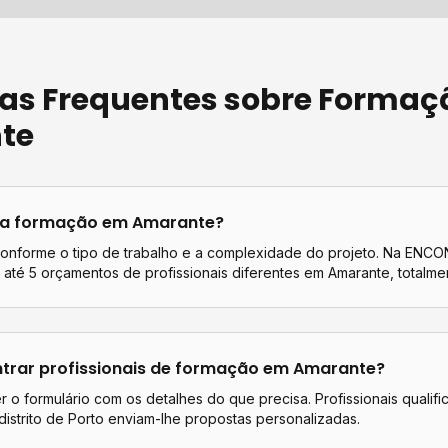
as Frequentes sobre
Formaç
te
ta
formação
em
Amarante
?
conforme o tipo de trabalho e a complexidade do projeto. Na EN
até 5 orçamentos de profissionais diferentes em
Amarante
, totalme
rar profissionais de
formação
em
Amarante
?
 o formulário com os detalhes do que precisa. Profissionais qualif
istrito de
Porto
enviam-lhe propostas personalizadas.