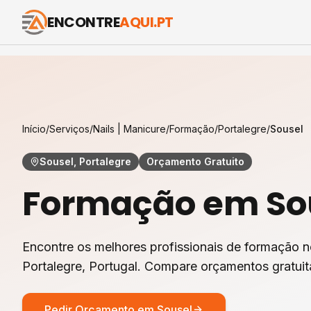
ENCONTRE
AQUI.PT
Início
/
Serviços
/
Nails | Manicure
/
Formação
/
Portalegre
/
Sousel
Sousel, Portalegre
Orçamento Gratuito
Formação
em
So
Encontre os melhores profissionais de
formação
n
Portalegre
, Portugal. Compare orçamentos gratui
Pedir Orçamento em
Sousel