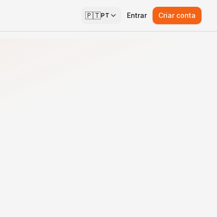
🇵🇹
Entrar
Criar conta
PT