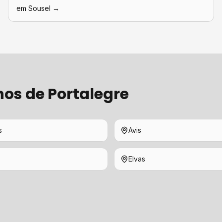
em
Sousel
→
hos de
Portalegre
s
Avis
Elvas