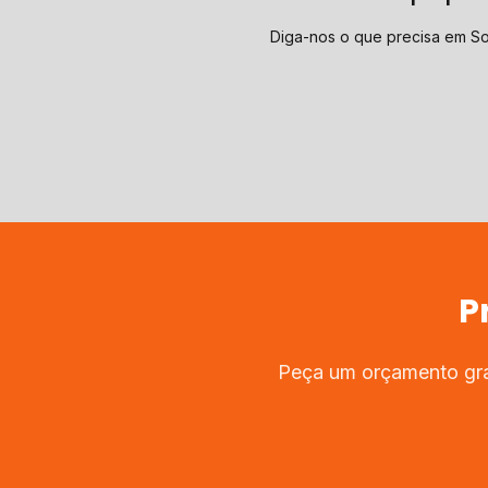
Diga-nos o que precisa em S
P
Peça um orçamento grat