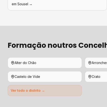
em
Sousel
→
Formação
noutros Concel
Alter do Chão
Arronche
Castelo de Vide
Crato
Ver todo o distrito →