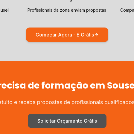
ousel
Profissionais da zona enviam propostas
Compar
Começar Agora - É Grátis
recisa de
formação
em
Souse
uito e receba propostas de profissionais qualificad
Solicitar Orçamento Grátis