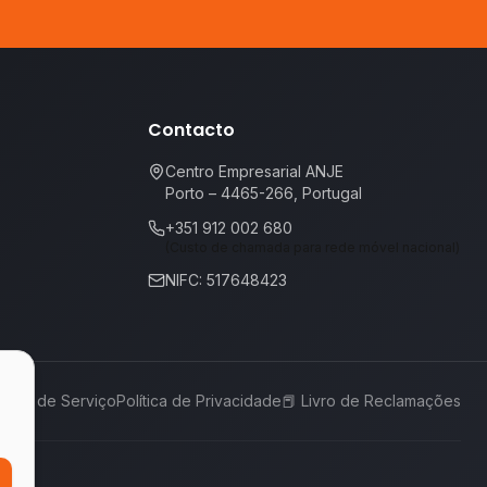
Contacto
Centro Empresarial ANJE
Porto – 4465-266, Portugal
+351 912 002 680
(Custo de chamada para rede móvel nacional)
NIFC: 517648423
rmos de Serviço
Política de Privacidade
📕
Livro de Reclamações
,