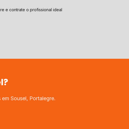
e e contrate o profissional ideal
l
?
os em
Sousel
,
Portalegre
.