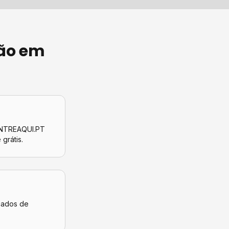
ão
em
CONTREAQUI.PT
 grátis.
icados de