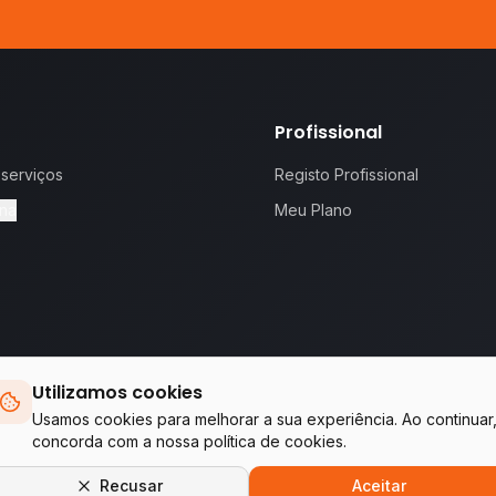
Profissional
 serviços
Registo Profissional
na
Meu Plano
Utilizamos cookies
 proposta.
Te
Usamos cookies para melhorar a sua experiência. Ao continuar
concorda com a nossa política de cookies.
Empresas do grupo WA Tecnologia & Serviços
Recusar
Aceitar