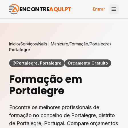
ENCONTRE
AQUI.PT
Entrar
Início
/
Serviços
/
Nails | Manicure
/
Formação
/
Portalegre
/
Portalegre
Portalegre, Portalegre
Orçamento Gratuito
Formação
em
Portalegre
Encontre os melhores profissionais de
formação
no concelho de
Portalegre
, distrito
de
Portalegre
, Portugal. Compare orçamentos