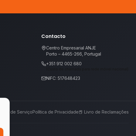
Contacto
Centro Empresarial ANJE
Porto – 4465-266, Portugal
+351 912 002 680
(Custo de chamada para rede móvel nacional)
NIFC: 517648423
rmos de Serviço
Política de Privacidade
📕
Livro de Reclamações
,