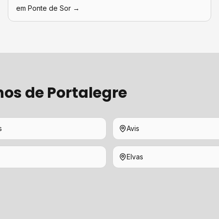
em
Ponte de Sor
→
hos de
Portalegre
s
Avis
Elvas