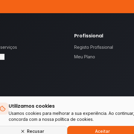
Profissional
 serviços
Registo Profissional
na
Meu Plano
Utilizamos cookies
 proposta.
Te
Usamos cookies para melhorar a sua experiência. Ao continuar
concorda com a nossa política de cookies.
Empresas do grupo WA Tecnologia & Serviços
Recusar
Aceitar