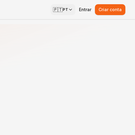
🇵🇹
Entrar
Criar conta
PT