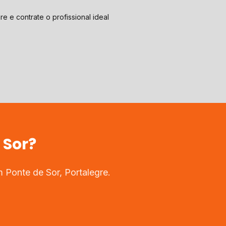
e e contrate o profissional ideal
 Sor
?
em
Ponte de Sor
,
Portalegre
.