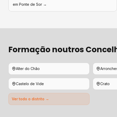
em
Ponte de Sor
→
Formação
noutros Concel
Alter do Chão
Arronche
Castelo de Vide
Crato
Ver todo o distrito →