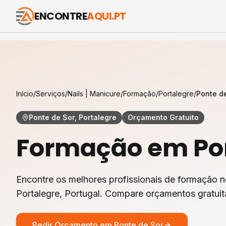
ENCONTRE
AQUI.PT
Início
/
Serviços
/
Nails | Manicure
/
Formação
/
Portalegre
/
Ponte d
Ponte de Sor, Portalegre
Orçamento Gratuito
Formação
em
Po
Encontre os melhores profissionais de
formação
n
Portalegre
, Portugal. Compare orçamentos gratui
Pedir Orçamento em
Ponte de Sor