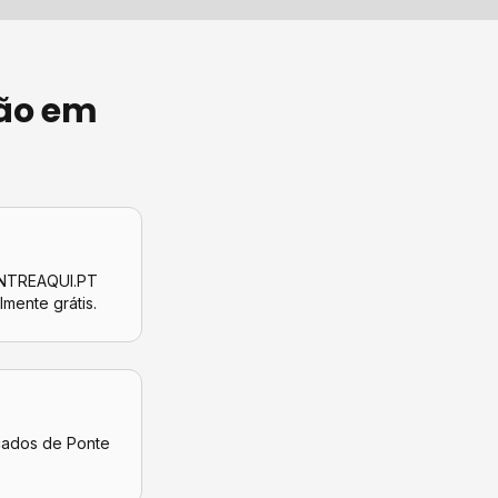
ão
em
CONTREAQUI.PT
almente grátis.
icados de
Ponte