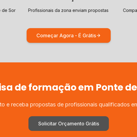
e de Sor
Profissionais da zona enviam propostas
Compar
Começar Agora - É Grátis
isa de
formação
em
Ponte de
o e receba propostas de profissionais qualificados 
Solicitar Orçamento Grátis