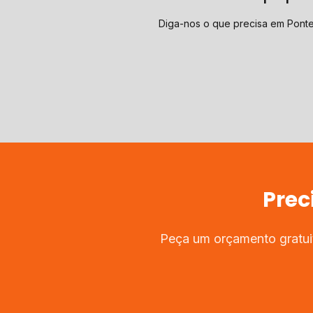
Diga-nos o que precisa em Pont
Prec
Peça um orçamento gratuit