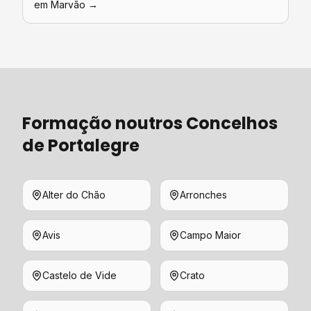
em
Marvão
→
Formação
noutros Concelhos
de
Portalegre
Alter do Chão
Arronches
Avis
Campo Maior
Castelo de Vide
Crato