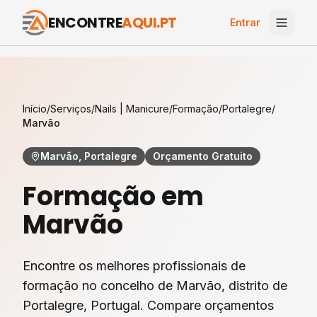
ENCONTRE
AQUI.PT
Entrar
Início
/
Serviços
/
Nails | Manicure
/
Formação
/
Portalegre
/
Marvão
Marvão, Portalegre
Orçamento Gratuito
Formação
em
Marvão
Encontre os melhores profissionais de
formação
no concelho de
Marvão
, distrito de
Portalegre
, Portugal. Compare orçamentos