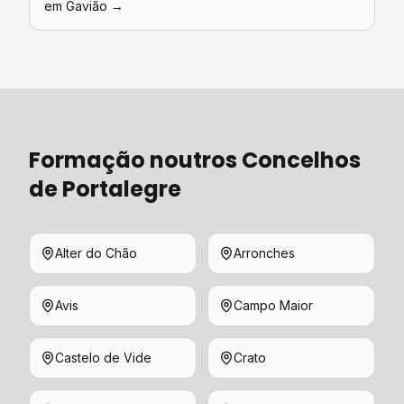
em
Gavião
→
Formação
noutros Concelhos
de
Portalegre
Alter do Chão
Arronches
Avis
Campo Maior
Castelo de Vide
Crato