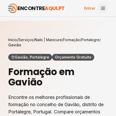
ENCONTRE
AQUI.PT
Entrar
Início
/
Serviços
/
Nails | Manicure
/
Formação
/
Portalegre
/
Gavião
Gavião, Portalegre
Orçamento Gratuito
Formação
em
Gavião
Encontre os melhores profissionais de
formação
no concelho de
Gavião
, distrito de
Portalegre
, Portugal. Compare orçamentos