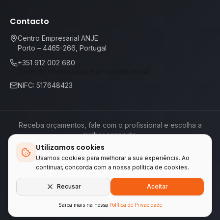
Contacto
Centro Empresarial ANJE
Porto – 4465-266, Portugal
+351 912 002 680
(Custo de chamada para rede móvel nacional)
NIFC: 517648423
Receba orçamentos, fale com o profissional e escolha a
melhor proposta.
Utilizamos cookies
Termos de Serviço
Política de Privacidade
📕
Livro de Reclamações
Usamos cookies para melhorar a sua experiência. Ao
continuar, concorda com a nossa política de cookies.
Empresas do grupo WA Tecnologia & Serviços
Recusar
Aceitar
LINKEIFY
•
ENCONTREAQUI.PT
Saiba mais na nossa
Política de Privacidade
© 2026 ENCONTREAQUI.PT.
Todos os direitos reservados
.