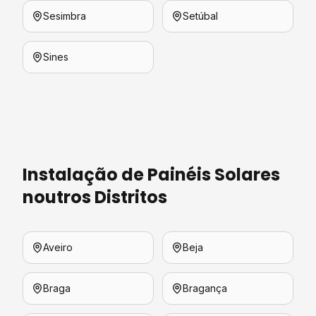
Sesimbra
Setúbal
Sines
Instalação de Painéis Solares
noutros Distritos
Aveiro
Beja
Braga
Bragança