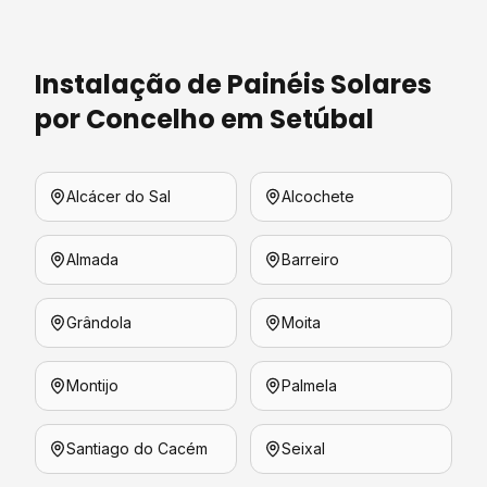
Instalação de Painéis Solares
por Concelho em
Setúbal
Alcácer do Sal
Alcochete
Almada
Barreiro
Grândola
Moita
Montijo
Palmela
Santiago do Cacém
Seixal