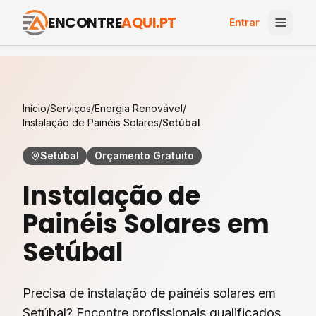
ENCONTRE
AQUI.PT
Entrar
Início
/
Serviços
/
Energia Renovável
/
Instalação de Painéis Solares
/
Setúbal
Setúbal
Orçamento Gratuito
Instalação de
Painéis Solares
em
Setúbal
Precisa de instalação de painéis solares em
Setúbal? Encontre profissionais qualificados,