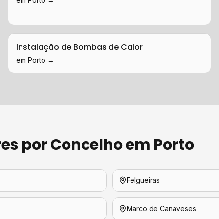
em
Porto
→
Instalação de Bombas de Calor
em
Porto
→
res
por Concelho em
Porto
Felgueiras
Marco de Canaveses