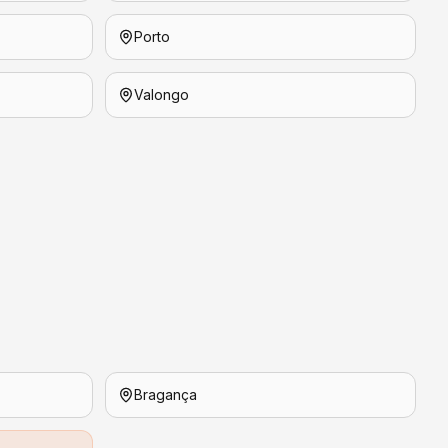
Porto
Valongo
Bragança