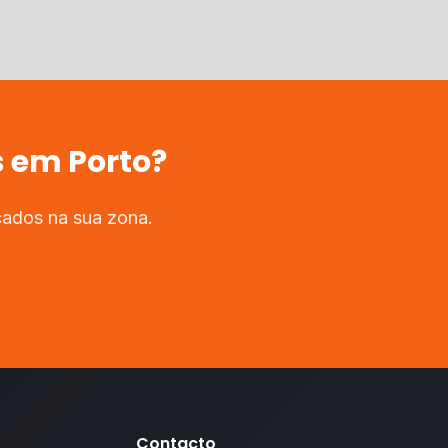
s
em
Porto
?
cados na sua zona.
Contacto