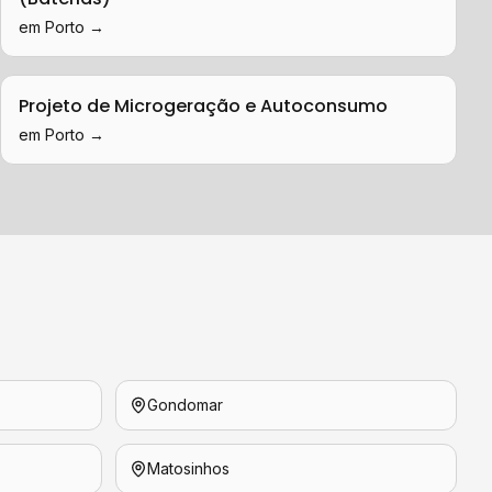
em
Porto
→
Projeto de Microgeração e Autoconsumo
em
Porto
→
Gondomar
Matosinhos