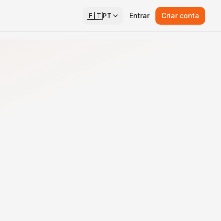
🇵🇹
Entrar
Criar conta
PT