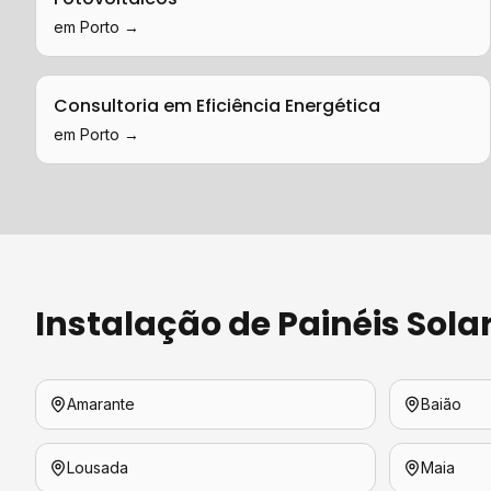
em
Porto
→
Consultoria em Eficiência Energética
em
Porto
→
Instalação de Painéis Sola
Amarante
Baião
Lousada
Maia