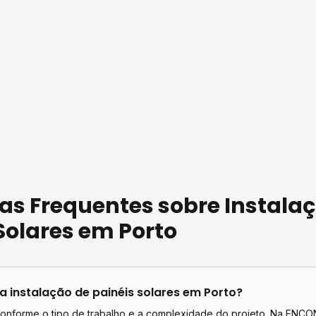
as Frequentes sobre
Instala
Solares
em
Porto
ta
instalação de painéis solares
em
Porto
?
conforme o tipo de trabalho e a complexidade do projeto. Na EN