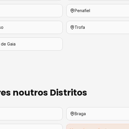
Penafiel
so
Trofa
 de Gaia
res
noutros Distritos
Braga