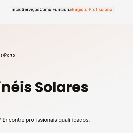
Início
Serviços
Como Funciona
Registo Profissional
es
/
Porto
inéis Solares
 Encontre profissionais qualificados,