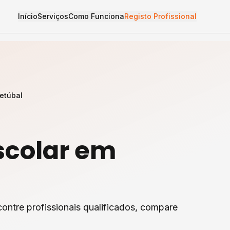
Início
Serviços
Como Funciona
Registo Profissional
etúbal
scolar
em
ontre profissionais qualificados, compare