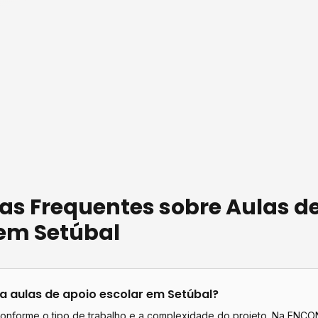
as Frequentes sobre
Aulas d
em
Setúbal
ta
aulas de apoio escolar
em
Setúbal
?
conforme o tipo de trabalho e a complexidade do projeto. Na EN