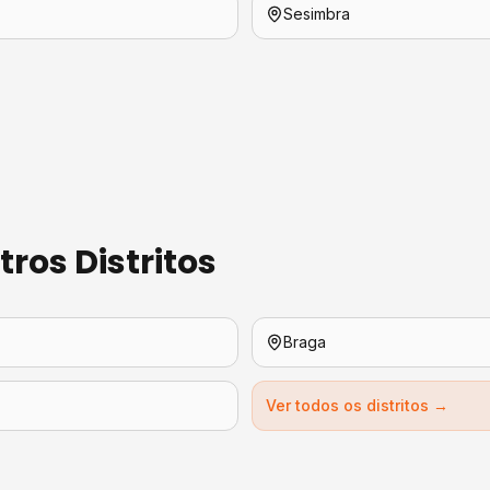
Sesimbra
ros Distritos
Braga
Ver todos os distritos →