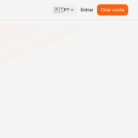
🇵🇹
Entrar
Criar conta
PT