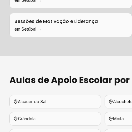
em
Setúbal
→
Sessões de Motivação e Liderança
em
Setúbal
→
Aulas de Apoio Escolar
por
Alcácer do Sal
Alcochet
Grândola
Moita