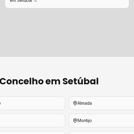
em
Setúbal
→
 Concelho em
Setúbal
e
Almada
Montijo