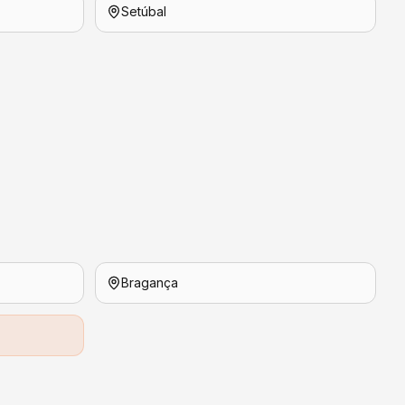
Setúbal
Bragança