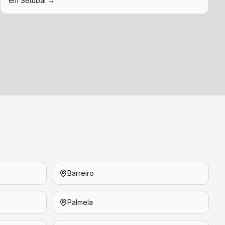
em
Setúbal
→
Barreiro
Palmela