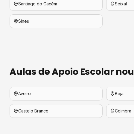
Santiago do Cacém
Seixal
Sines
Aulas de Apoio Escolar
nout
Aveiro
Beja
Castelo Branco
Coimbra